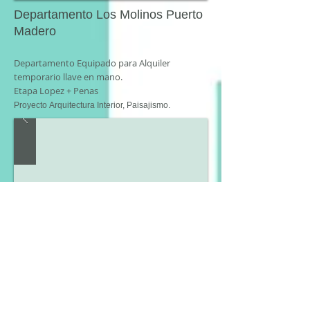
Departamento Los Molinos Puerto
Madero
Departamento Equipado para Alquiler
temporario llave en mano.
Etapa Lopez + Penas
Proyecto
Arquitectura Interior, Paisajismo.
Casa Quincho Barrio Camino
Real
Vivienda adosada ala casa principal para
funcionar como Quincho, y área Wellness