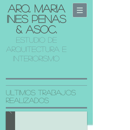
Arq. Maria
Ines Penas
& Asoc.
estudio de
arquitectura e
interiorismo
ultimos TRABAJOS
REALIZADOS