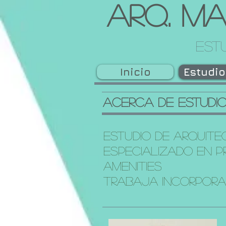
Arq. Ma
estu
Inicio
Estudi
Acerca de Estudi
Estudio de Arquitec
Especializado en P
Amenities
Trabaja incorpora