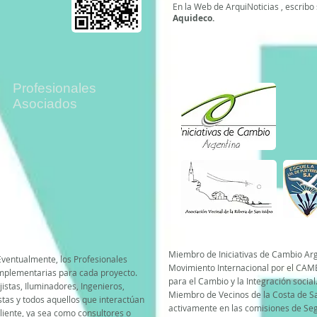
En la Web de ArquiNoticias , escribo
Aquideco.
Profesionales
Asociados
Miembro de Iniciativas de Cambio Ar
Eventualmente, los Profesionales
Movimiento Internacional por el CA
omplementarias para cada proyecto.
para el Cambio y la Integración social
istas, Iluminadores, Ingenieros,
Miembro de Vecinos de la Costa de San
istas y todos aquellos que interactúan
activamente en las comisiones de Se
liente, ya sea como consultores o