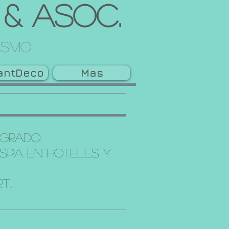
 & Asoc.
rismo
tantDeco
Mas
egrado.
 SPA en Hoteles y
rt
.