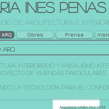
ria Ines Penas
dio de arquitectura e interio
o ARQ
Obras
Prensa
Ins
o ARQ
tura, Interiorismo y Paisajismo Int
royecto DE Viviendas Particulares,
ndo la Tecnología para el confo
Arquitecta UNBA FAU 1988