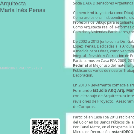
Arquitecta
Socia DArA Diseñadores Argentinos
María Inés Penas
Comencé mi trayectoria como Dibujan
Como profesional Independiente, dis
Profesora de Dibujo para estudiante
Como Arquitecta realicé Reformas de
Comidas y Viviendas Particulares,c
De 2002 a 2012 Junto con la Dis. Ga
López+Penas. Dedicadas a la Arquite
a medida para Obras, como Vanitorys
Integral, Revisión y Corrección de P
Participamos en Casa FOA 2009, 2010
Redimat
al Mejor uso del material, 
Matrícula CPAU Nº 27178
Publicamos varios de nuesros Trabaj
Decoracion.
En 2013 Nuevamente comece a Tr
Formando
Estudio ARQ Arq. Marí
con el trabajo de Arquitectura Inte
revisiones de Proyecto, Asesora
de Compras.
Participé en Casa Foa 2013 recibien
del Color en los Baños Públicos de l
Por Canal Metro, en el Programa DD 
Micros de Decoración
InstantDECO