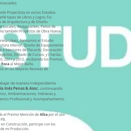
 Asociados
te Proyectista en varios Estudios.
eñé tapas de Libros y Logos; Fui
s de Arquitectura y de Diseño.
 Locales, Restaurantes, Patios de
omo también Proyectos de Obra Nueva.
briela López, formamos el Estudio
ctura Interior, Diseño de Equipamiento
 e Interiores de Placards; Decoración
royectos, Dictado de Cursos, y Charlas.
, 2011 y 2012, recibiendo los Premios
y
Roca
al Mejor Baño.
os en las Mejores Revistas de
abajar de manera Independiente
a Inés Penas & Asoc.
continuando
rior, Ambientaciones, Vidrieras y
miento Profesional y Acompañamiento
do el Premio Mención de
Alba
por el uso
a PB.
en Construcción, participe con los
de mi Producción.